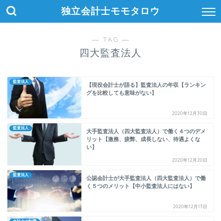
独立会計士モモタロウ
― TAG ―
四大監査法人
監査法人
【現役会計士が語る】監査法人の年収【ランキン
グを比較しても意味がない】
2020年12月30日
監査法人
大手監査法人（四大監査法人）で働く４つのデメ
リット【激務、疲弊、成長しない、待遇よくな
い】
2020年12月20日
監査法人
公認会計士が大手監査法人（四大監査法人）で働
く５つのメリット【中小監査法人にはない】
2020年12月13日