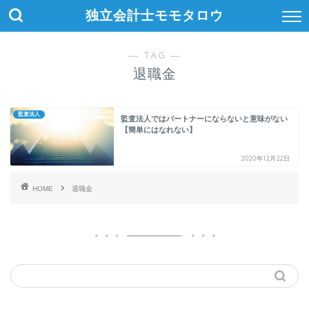
独立会計士モモタロウ
― TAG ―
退職金
監査法人
監査法人ではパートナーにならないと意味がない
【簡単にはなれない】
2020年12月22日
HOME
退職金