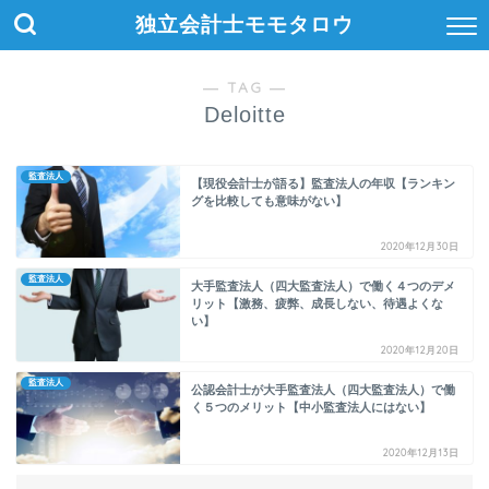
独立会計士モモタロウ
― TAG ―
Deloitte
監査法人
【現役会計士が語る】監査法人の年収【ランキン
グを比較しても意味がない】
2020年12月30日
監査法人
大手監査法人（四大監査法人）で働く４つのデメ
リット【激務、疲弊、成長しない、待遇よくな
い】
2020年12月20日
監査法人
公認会計士が大手監査法人（四大監査法人）で働
く５つのメリット【中小監査法人にはない】
2020年12月13日