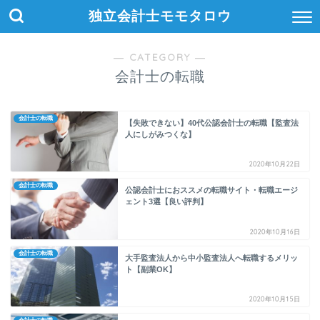
独立会計士モモタロウ
― CATEGORY ―
会計士の転職
会計士の転職
【失敗できない】40代公認会計士の転職【監査法
人にしがみつくな】
2020年10月22日
会計士の転職
公認会計士におススメの転職サイト・転職エージ
ェント3選【良い評判】
2020年10月16日
会計士の転職
大手監査法人から中小監査法人へ転職するメリッ
ト【副業OK】
2020年10月15日